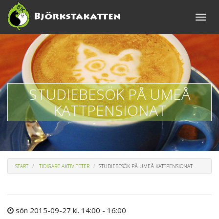
Toggle
naviga
STUDIEBESÖK PÅ UMEÅ
KATTPENSIONAT
START
TIDIGARE AKTIVITETER
STUDIEBESÖK PÅ UMEÅ KATTPENSIONAT
sön 2015-09-27 kl. 14:00 - 16:00