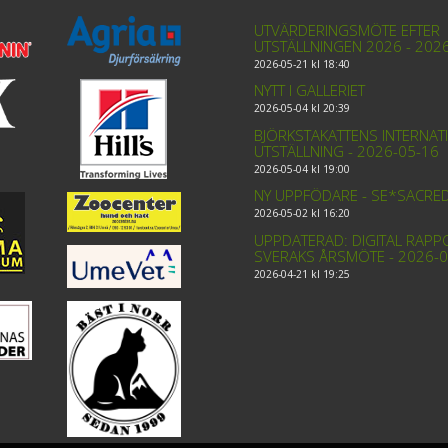
UTVÄRDERINGSMÖTE EFTER
UTSTÄLLNINGEN 2026 - 202
2026-05-21 kl 18:40
NYTT I GALLERIET
2026-05-04 kl 20:39
BJÖRKSTAKATTENS INTERNAT
UTSTÄLLNING - 2026-05-16
2026-05-04 kl 19:00
NY UPPFÖDARE - SE*SACRE
2026-05-02 kl 16:20
UPPDATERAD: DIGITAL RAPP
SVERAKS ÅRSMÖTE - 2026-0
2026-04-21 kl 19:25