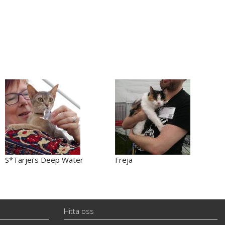
S*Tarjei's Deep Water
Freja
Hitta oss