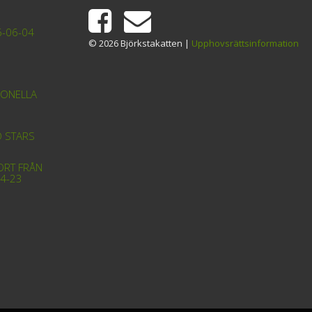
6-06-04
© 2026 Björkstakatten |
Upphovsrättsinformation
IONELLA
D STARS
ORT FRÅN
4-23