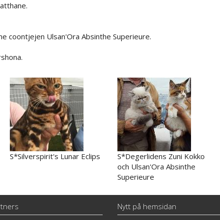
atthane.
ne coontjejen Ulsan'Ora Absinthe Superieure.
rshona.
S*Silverspirit's Lunar Eclips
S*Degerlidens Zuni Kokko
och Ulsan'Ora Absinthe
Superieure
tners
Nytt på hemsidan