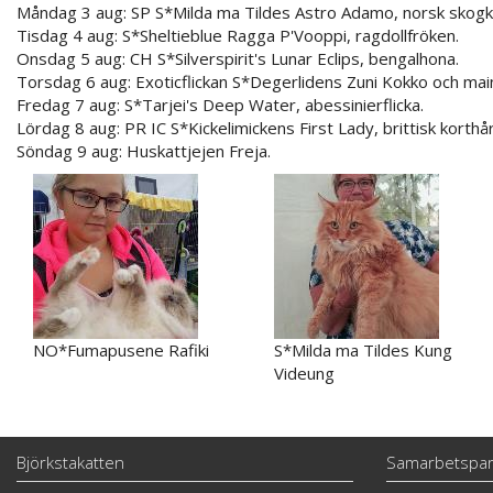
Måndag 3 aug: SP S*Milda ma Tildes Astro Adamo, norsk skogk
Tisdag 4 aug: S*Sheltieblue Ragga P'Vooppi, ragdollfröken.
Onsdag 5 aug: CH S*Silverspirit's Lunar Eclips, bengalhona.
Torsdag 6 aug: Exoticflickan S*Degerlidens Zuni Kokko och mai
Fredag 7 aug: S*Tarjei's Deep Water, abessinierflicka.
Lördag 8 aug: PR IC S*Kickelimickens First Lady, brittisk korthå
Söndag 9 aug: Huskattjejen Freja.
NO*Fumapusene Rafiki
S*Milda ma Tildes Kung
Videung
Björkstakatten
Samarbetspar