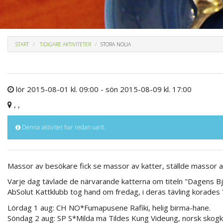
START
TIDIGARE AKTIVITETER
STORA NOLIA
lör 2015-08-01 kl. 09:00 - sön 2015-08-09 kl. 17:00
, ,
Denna aktivitet har redan varit.
Massor av besökare fick se massor av katter, ställde massor av
Varje dag tävlade de närvarande katterna om titeln "Dagens Bj
AbSolut Kattklubb tog hand om fredag, i deras tävling korades
Lördag 1 aug: CH NO*Fumapusene Rafiki, helig birma-hane.
Söndag 2 aug: SP S*Milda ma Tildes Kung Videung, norsk skogk