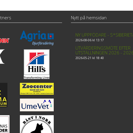
tners
Nytt på hemsidan
NY UPPFÖDARE - S*SIBERIE
2026-08-06 kl 13:17
UTVÄRDERINGSMÖTE EFTER
UTSTÄLLNINGEN 2026 - 202
2026-05-21 kl 18:40