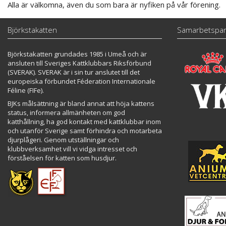
Alla är välkomna, även du som bara är nyfiken på vår förening.
Björkstakatten
Samarbetspar
Björkstakatten grundades 1985 i Umeå och är
ansluten till Sveriges Kattklubbars Riksförbund
(SVERAK). SVERAK är i sin tur anslutet till det
europeiska förbundet Féderation Internationale
Féline (FIFe).
BJKs målsättning är bland annat att höja kattens
status, informera allmänheten om god
katthållning, ha god kontakt med kattklubbar inom
och utanför Sverige samt förhindra och motarbeta
djurplågeri. Genom utställningar och
klubbverksamhet vill vi vidga intresset och
förståelsen för katten som husdjur.