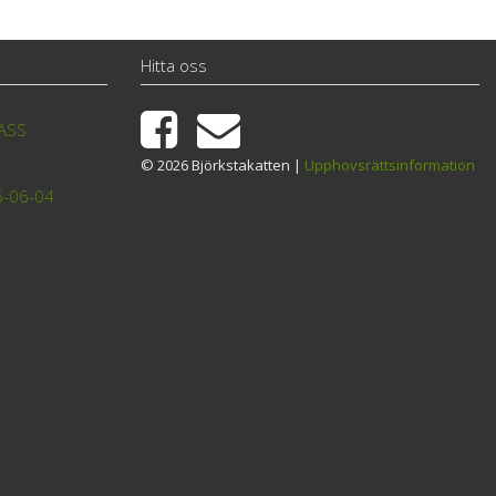
Hitta oss
TASS
© 2026 Björkstakatten |
Upphovsrättsinformation
6-06-04