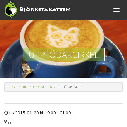
Toggle
naviga
UPPFÖDARCIRKEL
START
TIDIGARE AKTIVITETER
UPPFÖDARCIRKEL
tis 2015-01-20 kl. 19:00 - 21:00
, ,