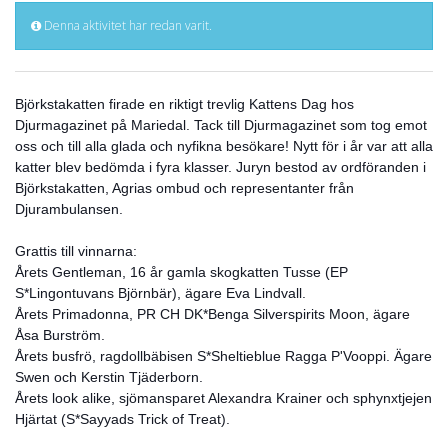
Denna aktivitet har redan varit.
Björkstakatten firade en riktigt trevlig Kattens Dag hos
Djurmagazinet på Mariedal. Tack till Djurmagazinet som tog emot
oss och till alla glada och nyfikna besökare! Nytt för i år var att alla
katter blev bedömda i fyra klas
ser. Juryn bestod av ordföranden i
Björkstakatten, Agrias ombud och representanter från
Djurambulansen.
Grattis till vinnarna:
Årets Gentleman, 16 år gamla skogkatten Tusse (EP
S*Lingontuvans Björnbär), ägare Eva Lindvall.
Årets Primadonna, PR CH DK*Benga Silverspirits Moon, ägare
Åsa Burström.
Årets busfrö, ragdollbäbisen S*Sheltieblue Ragga P'Vooppi. Ägare
Swen och Kerstin Tjäderborn.
Årets look alike, sjömansparet Alexandra Krainer och sphynxtjejen
Hjärtat (S*Sayyads Trick of Treat).