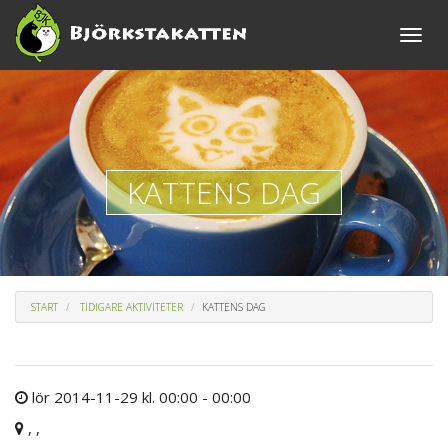
Toggle
naviga
KATTENS DAG
START
TIDIGARE AKTIVITETER
KATTENS DAG
lör 2014-11-29 kl. 00:00 - 00:00
, ,