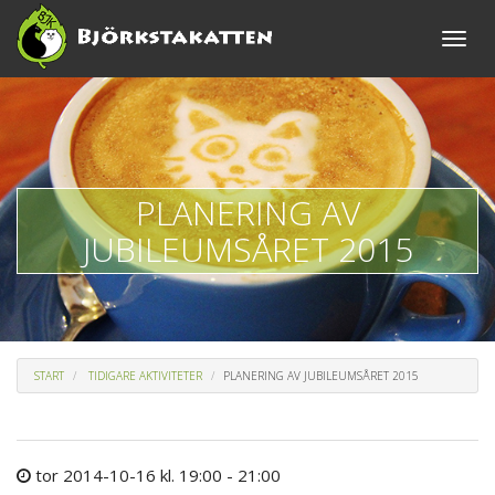
Toggle
naviga
PLANERING AV
JUBILEUMSÅRET 2015
START
TIDIGARE AKTIVITETER
PLANERING AV JUBILEUMSÅRET 2015
tor 2014-10-16 kl. 19:00 - 21:00